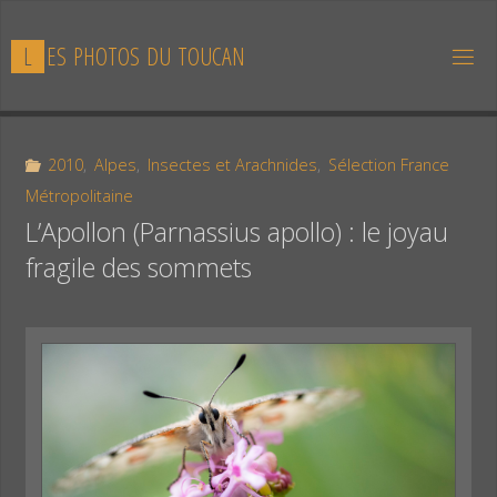
Skip
to
L
E
S
P
H
O
T
O
S
D
U
T
O
U
C
A
N
content
2010
,
Alpes
,
Insectes et Arachnides
,
Sélection France
Métropolitaine
L’Apollon (Parnassius apollo) : le joyau
fragile des sommets