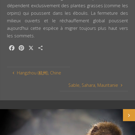
dépendent exclusivement des plantes grasses (comme les
orpins) qui poussent dans les éboulis. La fermeture des
milieux ouverts et le réchauffement global poussent
aujourd’hui cette espèce à migrer toujours plus haut vers
les sommets.
F
P
X
P
a
i
a
c
n
r
e
t
t
Hangzhou (杭州), Chine
b
e
a
o
r
g
Sable, Sahara, Mauritanie
o
e
e
k
s
r
t