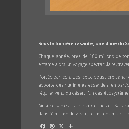
Sous la lumière rasante, une dune du S
Chaque année, près de 180 millions de tonn
entame alors un voyage spectaculaire, traversa
Portée par les alizés, cette poussière sahar
apporte des nutriments essentiels, en particu
régulier venu du désert, l’un des écosystème
Ainsi, ce sable arraché aux dunes du Sahara r
dans l’équilibre du vivant, reliant déserts et
F
P
X
P