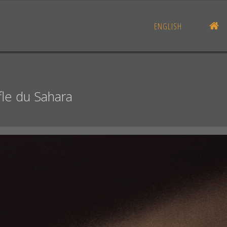
AC
ENGLISH
fle du Sahara