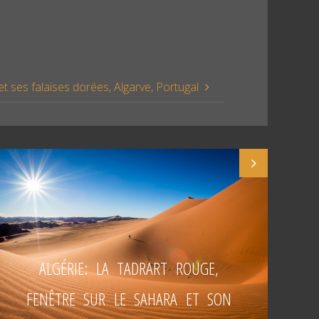
t ses falaises dorées, Algarve, Portugal
ALGÉRIE: LA TADRART ROUGE,
FENÊTRE SUR LE SAHARA ET SON