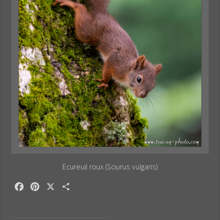
Ecureuil roux (Sciurus vulgaris)
F
P
X
P
a
i
a
c
n
r