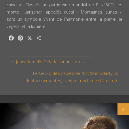
chinoise. Classés au patrimoine mondial de l’UNESCO, les
monts Huangshan, appelés aussi « Montagnes Jaunes »,
sont un symbole vivant de l’harmonie entre la pierre, le
végétal et la lumière.
F
P
X
P
a
i
a
c
n
r
e
t
t
Jeune femelle Gélada sur un cactus
b
e
a
o
r
g
Le Gecko des sables de l’Est (Stenodactylus
o
e
e
leptocosymbotes) : veilleur nocturne d’Oman
k
s
r
t