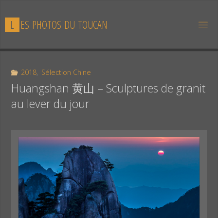
Skip
to
L
E
S
P
H
O
T
O
S
D
U
T
O
U
C
A
N
content
2018
,
Sélection Chine
Huangshan 黄山 – Sculptures de granit
au lever du jour