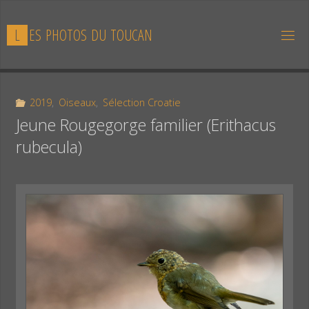
Skip
to
L
E
S
P
H
O
T
O
S
D
U
T
O
U
C
A
N
content
2019
,
Oiseaux
,
Sélection Croatie
Jeune Rougegorge familier (Erithacus
rubecula)