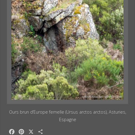
Ours brun d’Europe femelle (Ursus arctos arctos), Asturies,
Espagne
F
P
X
P