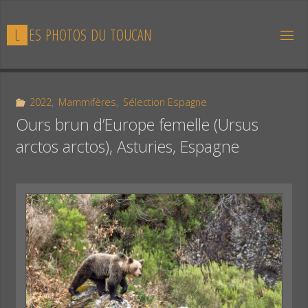
Skip
to
L
E
S
P
H
O
T
O
S
D
U
T
O
U
C
A
N
content
2022
,
Mammifères
,
Sélection Espagne
Ours brun d’Europe femelle (Ursus
arctos arctos), Asturies, Espagne