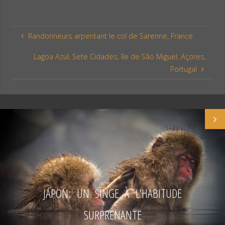
a
i
a
c
n
r
e
t
t
Randonneurs arpentant le col de Sarenne, France
b
e
a
o
r
g
Lagoa Azul, Sete Cidades, île de São Miguel, Açores,
o
e
e
Portugal
k
s
r
t
JAPON: UN SINGE À L’HABITUDE
SURPRENANTE