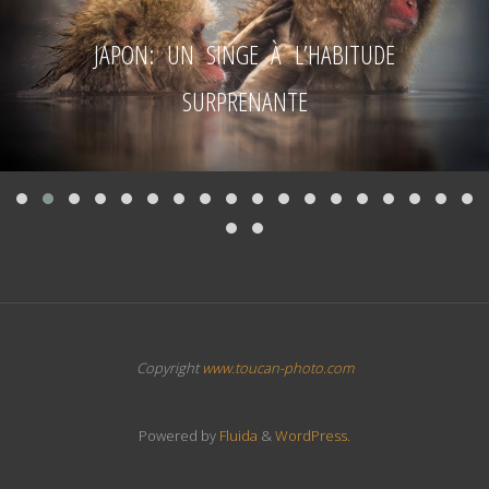
t
JAPON: UN SINGE À L’HABITUDE
SURPRENANTE
Copyright
www.toucan-photo.com
Powered by
Fluida
&
WordPress.