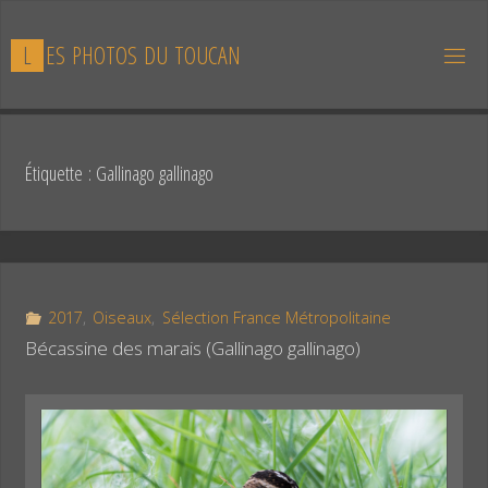
Skip
to
L
E
S
P
H
O
T
O
S
D
U
T
O
U
C
A
N
content
Étiquette :
Gallinago gallinago
2017
,
Oiseaux
,
Sélection France Métropolitaine
Bécassine des marais (Gallinago gallinago)