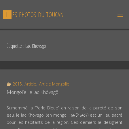
Skip
to
L
E
S
P
H
O
T
O
S
D
U
T
O
U
C
A
N
content
Étiquette :
Lac Khövsgö
2015
,
Article
,
Article Mongolie
Mongolie: le lac Khövsgöl
Surnommé la “Perle Bleue” en raison de la pureté de son
eau, le lac Khövsgöl (en mongol : ᠺᠥᠪᠰᠦᠭᠦᠯ) est un lieu sacré
pour les habitants de la région. Ces derniers le désignent