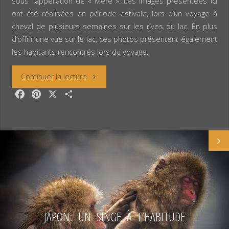
sous l’appellation de « Mère ». Les images présentées ici
ont été réalisées en période estivale, lors d’un voyage à
cheval de plusieurs semaines sur les rives du lac. En plus
d’offrir une vue sur le lac, ces photos présentent également
les habitants rencontrés lors du voyage.
« Mongolie:
Continuer la lecture
F
P
X
P
le
a
i
a
c
n
r
lac
e
t
t
Khövsgöl »
b
e
a
o
r
g
o
e
e
k
s
r
t
JAPON: UN SINGE À L’HABITUDE