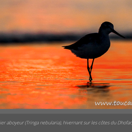
ier aboyeur (Tringa nebularia), hivernant sur les côtes du Dhofa