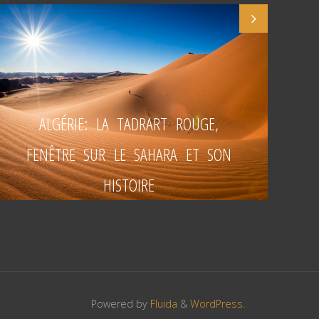
ALGÉRIE: LA TADRART ROUGE,
FENÊTRE SUR LE SAHARA ET SON
HISTOIRE
Powered by
Fluida
&
WordPress.