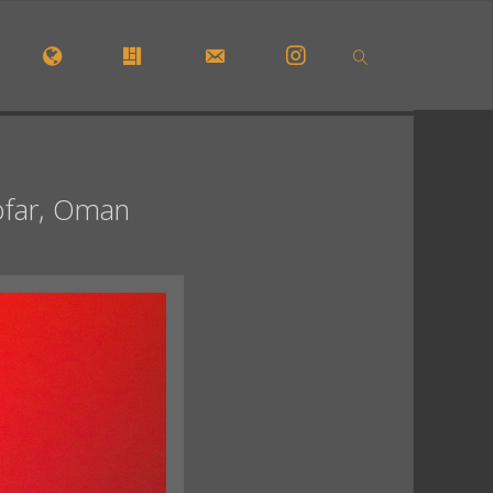
CUEIL
#5210 (PAS DE TITRE)
#29723 (PAS DE TITRE)
FORMULAIRE DE CONTACT
INSTAGRAM
SEARCH
hofar, Oman