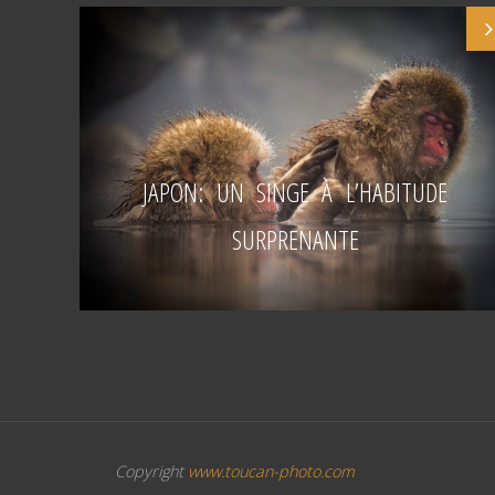
 LE
JAPON: UN SINGE À L’HABITUDE
SURPRENANTE
Copyright
www.toucan-photo.com