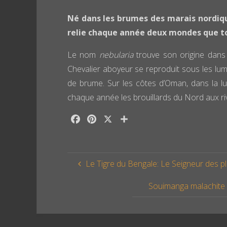
Né dans les brumes des marais nordiqu
relie chaque année deux mondes que t
Le nom
nebularia
trouve son origine dans 
Chevalier aboyeur se reproduit sous les lumi
de brume. Sur les côtes d’Oman, dans la lum
chaque année les brouillards du Nord aux ri
F
P
X
P
a
i
a
c
n
r
e
t
t
Le Tigre du Bengale: Le Seigneur des pl
b
e
a
o
r
g
Souimanga malachite (
o
e
e
k
s
r
t