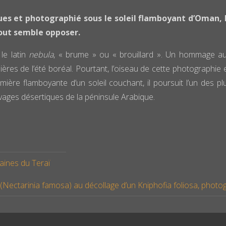
es et photographié sous le soleil flamboyant d’Oman, l
out semble opposer.
le latin
nebula
, « brume » ou « brouillard ». Un hommage au
ères de l’été boréal. Pourtant, l’oiseau de cette photographie e
ière flamboyante d’un soleil couchant, il poursuit l’un des p
vages désertiques de la péninsule Arabique.
aines du Teraï
Nectarinia famosa) au décollage d’un Kniphofia foliosa, photogr