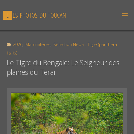
Skip
to
L
E
S
P
H
O
T
O
S
D
U
T
O
U
C
A
N
content
2026
,
Mammifères
,
Sélection Népal
,
Tigre (panthera
tigris)
Le Tigre du Bengale: Le Seigneur des
plaines du Teraï