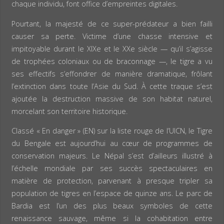
chaque individu, font office d’empreintes digitales.
Pourtant, la majesté de ce super-prédateur a bien failli
causer sa perte. Victime d’une chasse intensive et
impitoyable durant le XIXe et le XXe siècle — qu’il s’agisse
de trophées coloniaux ou de braconnage —, le tigre a vu
ses effectifs s’effondrer de manière dramatique, frôlant
l’extinction dans toute l’Asie du Sud. À cette traque s’est
ajoutée la destruction massive de son habitat naturel,
morcelant son territoire historique.
Classé « En danger » (EN) sur la liste rouge de l’UICN, le Tigre
du Bengale est aujourd’hui au cœur de programmes de
conservation majeurs. Le Népal s’est d’ailleurs illustré à
l’échelle mondiale par ses succès spectaculaires en
matière de protection, parvenant à presque tripler sa
population de tigres en l’espace de quinze ans. Le parc de
Bardia est l’un des plus beaux symboles de cette
renaissance sauvage, même si la cohabitation entre