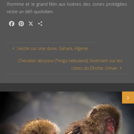
l’homme et le grand félin aux lisières des zones protégées
reste un défi quotidien.
F
P
X
P
a
i
a
c
n
r
e
t
t
Sieste sur une dune, Sahara, Algérie
b
e
a
o
r
g
Chevalier aboyeur (Tringa nebularia), hivernant sur les
o
e
e
côtes du Dhofar, Oman
k
s
r
t