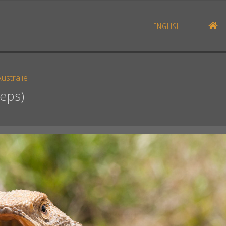
AC
ENGLISH
ustralie
eps)