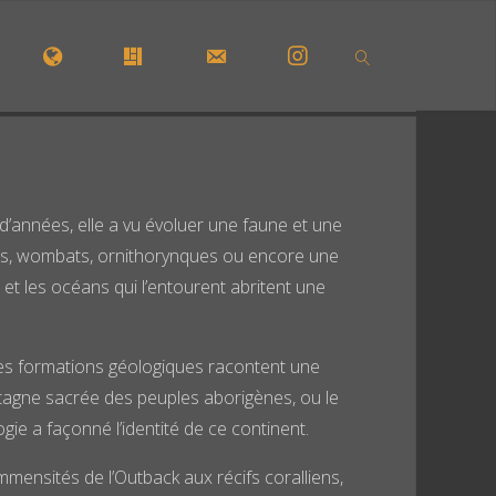
CUEIL
CARTE INTÉRACTIVE
GALERIE
FORMULAIRE DE CONTACT
INSTAGRAM
SEARCH
 d’années, elle a vu évoluer une faune et une
alas, wombats, ornithorynques ou encore une
et les océans qui l’entourent abritent une
ses formations géologiques racontent une
ntagne sacrée des peuples aborigènes, ou le
ie a façonné l’identité de ce continent.
mmensités de l’Outback aux récifs coralliens,