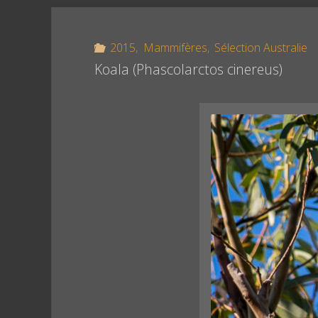
k
s
r
t
2015
,
Mammifères
,
Sélection Australie
Koala (Phascolarctos cinereus)