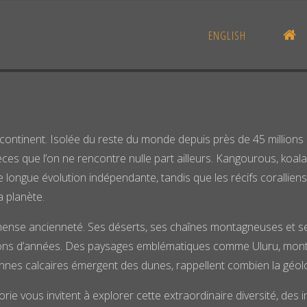
AC
ENGLISH
 un continent. Isolée du reste du monde depuis près de 45 millions
ces que l’on ne rencontre nulle part ailleurs. Kangourous, ko
longue évolution indépendante, tandis que les récifs coralliens 
a planète.
immense ancienneté. Ses déserts, ses chaînes montagneuses et 
millions d’années. Des paysages emblématiques comme Uluru, mo
onnes calcaires émergent des dunes, rappellent combien la géolog
e vous invitent à explorer cette extraordinaire diversité, des i