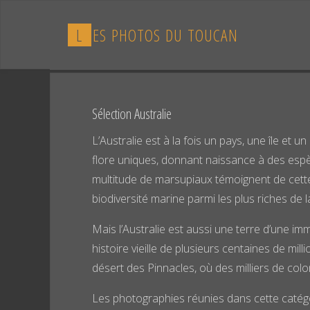
Skip
to
L
E
S
P
H
O
T
O
S
D
U
T
O
U
C
A
N
content
Sélection Australie
L’Australie est à la fois un pays, une île et
flore uniques, donnant naissance à des espè
multitude de marsupiaux témoignent de cette 
biodiversité marine parmi les plus riches de l
Mais l’Australie est aussi une terre d’une 
histoire vieille de plusieurs centaines de 
désert des Pinnacles, où des milliers de col
Les photographies réunies dans cette catégori