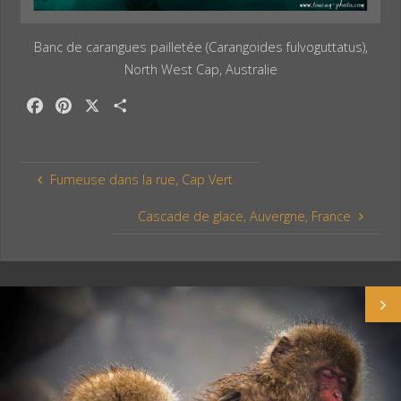
Banc de carangues pailletée (Carangoides fulvoguttatus),
North West Cap, Australie
F
P
X
P
a
i
a
c
n
r
e
t
t
Fumeuse dans la rue, Cap Vert
b
e
a
o
r
g
Cascade de glace, Auvergne, France
o
e
e
k
s
r
t