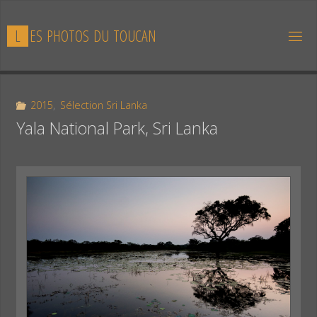
Skip
to
L
E
S
P
H
O
T
O
S
D
U
T
O
U
C
A
N
content
2015
,
Sélection Sri Lanka
Yala National Park, Sri Lanka