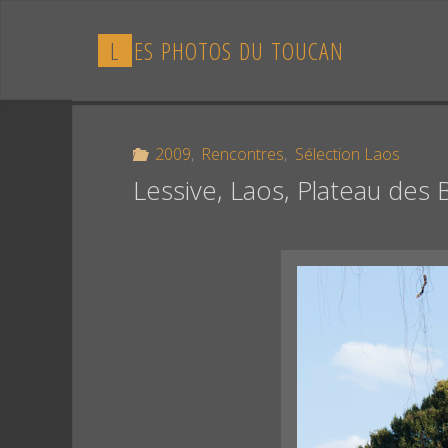
Skip
to
L
E
S
P
H
O
T
O
S
D
U
T
O
U
C
A
N
content
2009
,
Rencontres
,
Sélection Laos
Lessive, Laos, Plateau des