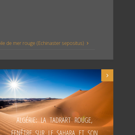
ile de mer rouge (Echinaster sepositus)
ALGÉRIE: LA TADRART ROUGE,
FENÊTRE SUR LE SAHARA ET SON