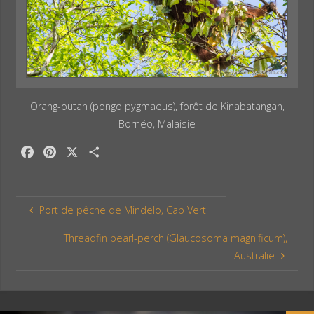
Orang-outan (pongo pygmaeus), forêt de Kinabatangan,
Bornéo, Malaisie
F
P
X
P
a
i
a
c
n
r
e
t
t
Port de pêche de Mindelo, Cap Vert
b
e
a
o
r
g
Threadfin pearl-perch (Glaucosoma magnificum),
o
e
e
Australie
k
s
r
t