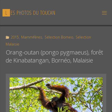
Skip
to
L
E
S
P
H
O
T
O
S
D
U
T
O
U
C
A
N
content
2015
,
Mammifères
,
Sélection Borneo
,
Sélection
Malaisie
Orang-outan (pongo pygmaeus), forêt
de Kinabatangan, Bornéo, Malaisie