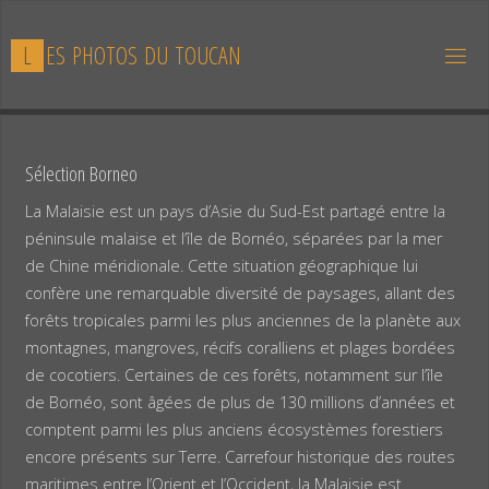
Skip
to
L
E
S
P
H
O
T
O
S
D
U
T
O
U
C
A
N
content
Sélection Borneo
La Malaisie est un pays d’Asie du Sud-Est partagé entre la
péninsule malaise et l’île de Bornéo, séparées par la mer
de Chine méridionale. Cette situation géographique lui
confère une remarquable diversité de paysages, allant des
forêts tropicales parmi les plus anciennes de la planète aux
montagnes, mangroves, récifs coralliens et plages bordées
de cocotiers. Certaines de ces forêts, notamment sur l’île
de Bornéo, sont âgées de plus de 130 millions d’années et
comptent parmi les plus anciens écosystèmes forestiers
encore présents sur Terre. Carrefour historique des routes
maritimes entre l’Orient et l’Occident, la Malaisie est