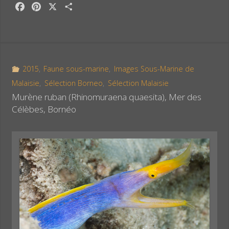
F
P
X
P
a
i
a
c
n
r
e
t
t
b
e
a
o
r
g
2015
,
Faune sous-marine
,
Images Sous-Marine de
o
e
e
Malaisie
,
Sélection Borneo
,
Sélection Malaisie
k
s
r
Murène ruban (Rhinomuraena quaesita), Mer des
t
Célèbes, Bornéo