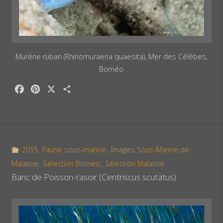
Murène ruban (Rhinomuraena quaesita), Mer des Célèbes,
Bornéo
F
P
X
P
a
i
a
c
n
r
e
t
t
b
e
a
o
r
g
2015
,
Faune sous-marine
,
Images Sous-Marine de
o
e
e
Malaisie
,
Sélection Borneo
,
Sélection Malaisie
k
s
r
Banc de Poisson-rasoir (Centriscus scutatus)
t