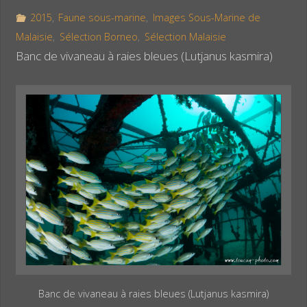
o
r
g
2015
,
Faune sous-marine
,
Images Sous-Marine de
o
e
e
Malaisie
,
Sélection Borneo
,
Sélection Malaisie
k
s
r
Banc de vivaneau à raies bleues (Lutjanus kasmira)
t
Banc de vivaneau à raies bleues (Lutjanus kasmira)