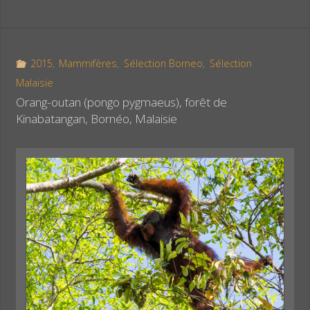
c
n
r
e
t
t
b
e
a
o
r
g
2015
,
Mammifères
,
Sélection Borneo
,
Sélection
o
e
e
Malaisie
k
s
r
Orang-outan (pongo pygmaeus), forêt de
t
Kinabatangan, Bornéo, Malaisie