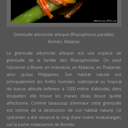
Grenouille arboricole arlequin (Rhacophorus pardalis),
Bornéo, Malaisie
La grenouille arboricole arlequin est une espèce de
grenouille de la famille des Rhacophoridae. On peut
l’observer à Brunei, en Indonésie, en Malaisie, en Thailande,
ainsi qu’aux Philippines. Son habitat naturel est
principalement les forêts humides subtropical ou tropical
de basse altitude (infèrieur à 1000 mètre d’altitude), dans
lesquelles elle trouve les marais d’eau douce qu’elle
affectionne. Comme beaucoup d’animaux cette grenouille
est victime de la destruction de son habitat naturel. Ce
spécimen a été observé le long d’une rivière kinabatangan,
sur la partie malaisienne de Bornéo