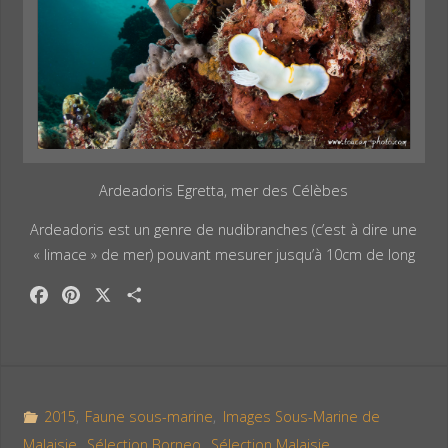
Ardeadoris Egretta, mer des Célèbes
Ardeadoris est un genre de nudibranches (c’est à dire une
« limace » de mer) pouvant mesurer jusqu’à 10cm de long
F
P
X
P
a
i
a
c
n
r
e
t
t
b
e
a
o
r
g
2015
,
Faune sous-marine
,
Images Sous-Marine de
o
e
e
Malaisie
,
Sélection Borneo
,
Sélection Malaisie