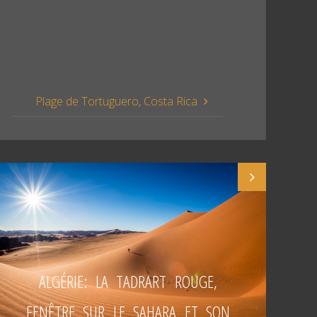
Plage de Tortuguero, Costa Rica
ALGÉRIE: LA TADRART ROUGE,
FENÊTRE SUR LE SAHARA ET SON