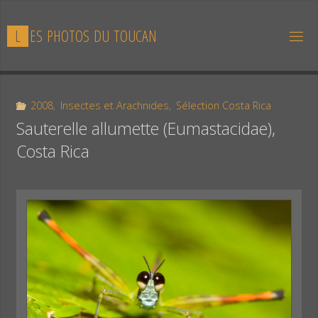
Skip
to
L
E
S
P
H
O
T
O
S
D
U
T
O
U
C
A
N
content
2008
,
Insectes et Arachnides
,
Sélection Costa Rica
Sauterelle allumette (Eumastacidae),
Costa Rica