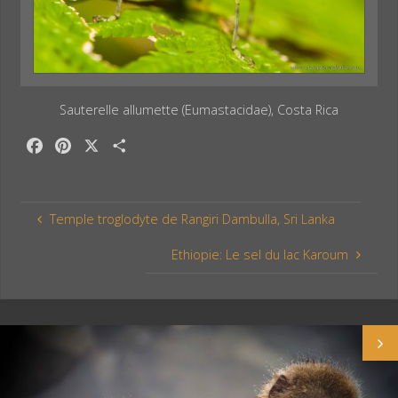
Sauterelle allumette (Eumastacidae), Costa Rica
F
P
X
P
a
i
a
c
n
r
e
t
t
Temple troglodyte de Rangiri Dambulla, Sri Lanka
b
e
a
o
r
g
Ethiopie: Le sel du lac Karoum
o
e
e
k
s
r
t