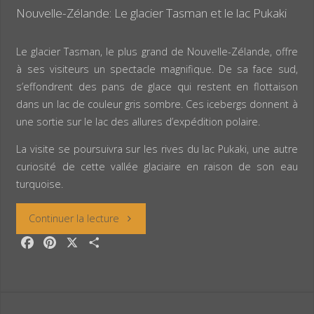
Nouvelle-Zélande: Le glacier Tasman et le lac Pukaki
Le glacier Tasman, le plus grand de Nouvelle-Zélande, offre
à ses visiteurs un spectacle magnifique. De sa face sud,
s’effondrent des pans de glace qui restent en flottaison
dans un lac de couleur gris sombre. Ces icebergs donnent à
une sortie sur le lac des allures d’expédition polaire.
La visite se poursuivra sur les rives du lac Pukaki, une autre
curiosité de cette vallée glaciaire en raison de son eau
turquoise.
« Nouvelle-
Continuer la lecture
F
P
X
P
Zélande:
a
i
a
c
n
r
Le
e
t
t
glacier
b
e
a