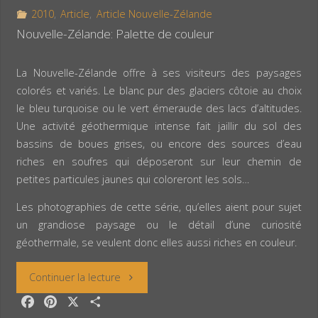
o
r
g
2010
,
Article
,
Article Nouvelle-Zélande
Tasman
o
e
e
Nouvelle-Zélande: Palette de couleur
k
s
r
et
t
La Nouvelle-Zélande offre à ses visiteurs des paysages
le
colorés et variés. Le blanc pur des glaciers côtoie au choix
le bleu turquoise ou le vert émeraude des lacs d’altitudes.
lac
Une activité géothermique intense fait jaillir du sol des
bassins de boues grises, ou encore des sources d’eau
Pukaki »
riches en soufres qui déposeront sur leur chemin de
petites particules jaunes qui coloreront les sols…
Les photographies de cette série, qu’elles aient pour sujet
un grandiose paysage ou le détail d’une curiosité
géothermale, se veulent donc elles aussi riches en couleur.
« Nouvelle-
Continuer la lecture
F
P
X
P
Zélande: