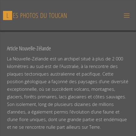
Skip
to
L
E
S
P
H
O
T
O
S
D
U
T
O
U
C
A
N
content
Article Nouvelle-Zélande
La Nouvelle-Zélande est un archipel situé à plus de 2 000
kilomètres au sud-est de l’Australie, à la rencontre des
plaques tectoniques australienne et pacifique. Cette
position géologique a façonné des paysages d’une diversité
exceptionnelle, où se succèdent volcans, montagnes,
glaciers, forêts primaires, lacs glaciaires et côtes sauvages.
Son isolement, long de plusieurs dizaines de millions
d’années, a également permis l’évolution d’une faune et
d’une flore uniques, dont une grande partie est endémique
et ne se rencontre nulle part ailleurs sur Terre.