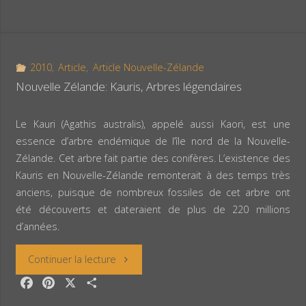
a
i
a
c
n
r
Palette
e
t
t
de
b
e
a
o
r
g
2010
,
Article
,
Article Nouvelle-Zélande
couleur »
o
e
e
Nouvelle Zélande: Kauris, Arbres légendaires
k
s
r
t
Le Kauri (Agathis australis), appelé aussi Kaori, est une
essence d’arbre endémique de l’île nord de la Nouvelle-
Zélande. Cet arbre fait partie des conifères. L’existence des
Kauris en Nouvelle-Zélande remonterait à des temps très
anciens, puisque de nombreux fossiles de cet arbre ont
été découverts et dateraient de plus de 220 millions
d’années.
« Nouvelle
Continuer la lecture
F
P
X
P
Zélande:
a
i
a